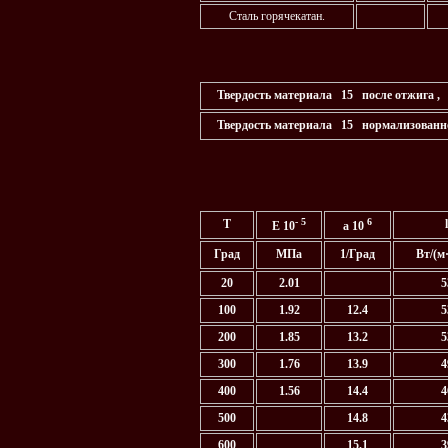
Сталь горячекатан.
Твердость материала 15 после отжига
Твердость материала 15 нормализова
- 5
6
T
l
E 10
a
10
Град
МПа
1/Град
Вт/(м
20
2.01
5
100
1.92
12.4
5
200
1.85
13.2
5
300
1.76
13.9
4
400
1.56
14.4
4
500
14.8
4
600
15.1
3