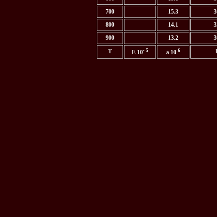
700
15.3
3
800
14.1
3
900
13.2
3
- 5
6
T
l
E 10
a
10