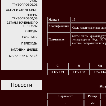
УЗЛЫ
ТРУБОПРОВОДОВ
ФОНАРИ СМОТРОВЫЕ
ОПОРЫ
ТРУБОПРОВОДОВ
Марка :
15
ДЕТАЛИ ТОЧЕНЫЕ ПО
ЧЕРТЕЖАМ
Классификация
Сталь конструкционная угле
:
ОТВОДЫ
болты, винты, крюки и друг
ТРОЙНИКИ
Применение:
температуре от -40 до 450 
высокой поверхностной тве
ПЕРЕХОДЫ
ЗАГЛУШКИ, ДНИЩЕ
МАРОЧНИК СТАЛЕЙ
C
Si
Mn
0.12 - 0.19
0.17 - 0.37
0.35 - 0.65
Новости
Мех
Сортамент
Размер
Н
-
мм